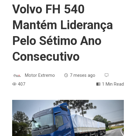
Volvo FH 540
Mantém Liderança
Pelo Sétimo Ano
Consecutivo
Motor Extremo
7 meses ago
407
1 Min Read
ebook
ter