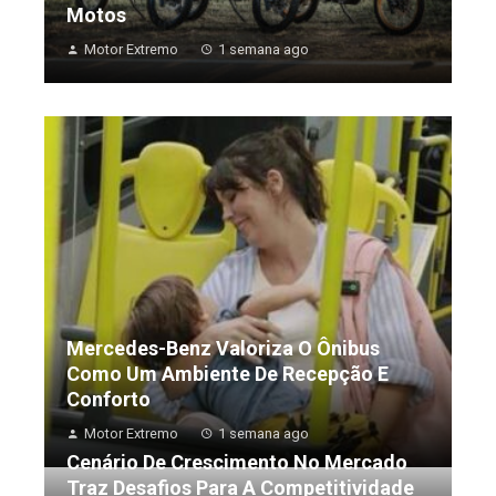
Motos
Motor Extremo
1 semana ago
Mercedes-Benz Valoriza O Ônibus
Como Um Ambiente De Recepção E
Conforto
Motor Extremo
1 semana ago
Cenário De Crescimento No Mercado
Traz Desafios Para A Competitividade