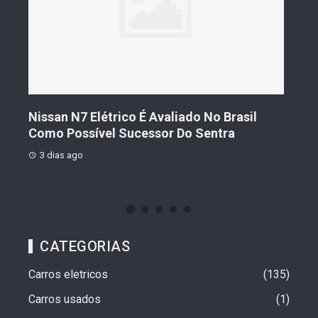
s De
Nissan N7 Elétrico É Avaliado No Brasil
Gee
o
Como Possível Sucessor Do Sentra
Ven
3 dias ago
3 d
CATEGORIAS
Carros eletricos
135
Carros usados
1