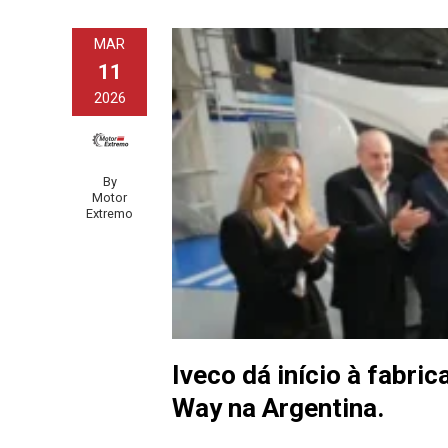
MAR
11
2026
By
Motor
Extremo
Iveco dá início à fabri
Way na Argentina.