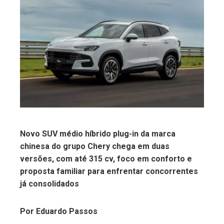
ebook
ter
edIn
erest
mbleupon
Novo SUV médio híbrido plug-in da marca
chinesa do grupo Chery chega em duas
l
versões, com até 315 cv, foco em conforto e
proposta familiar para enfrentar concorrentes
já consolidados
Por Eduardo Passos