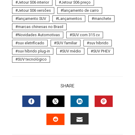
Jetour S06 interior
Jetour S06 preço
Jetour S06 versões
lançamento de carro
lançamento SUV
Lançamentos
manchete
marcas chinesas no Brasil
Novidades Automotivas
SUV com 315 cv
suv eletrificado
SUV familiar
suv hibrido
suv híbrido plug-in
SUV médio
SUV PHEV
SUV tecnológico
SHARE
FACEBOOK
TWITTER
LINKEDIN
PINTERES
EMAIL
STUMBLEUPON