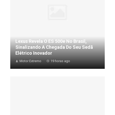
Lexus Revela O ES 500e No Brasil,
Sinalizando A Chegada Do Seu Sedã
Elétrico Inovador
Motor Extremo
19 horas ago