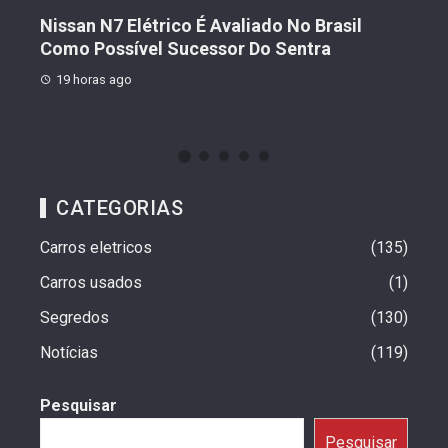
Geely Celebra Um Ano No Brasil Com
Fiat
Vendas Que Ultrapassam 25 Mil Veículos
Pre
19 horas ago
19 
CATEGORIAS
Carros eletricos
135
Carros usados
1
Segredos
130
Notícias
119
Pesquisar
Pesquisar