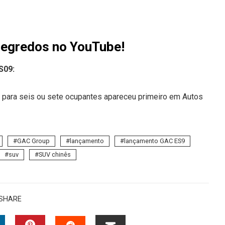
Segredos no YouTube!
S09:
in para seis ou sete ocupantes apareceu primeiro em Autos
GAC Group
lançamento
lançamento GAC ES9
suv
SUV chinês
SHARE