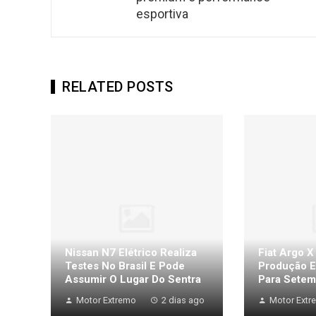
esportiva
RELATED POSTS
Nissan N7 Elétrico Realiza
Fiat Argo X
Testes No Brasil E Pode
Produção E
Assumir O Lugar Do Sentra
Para Setem
Motor Extremo
2 dias ago
Motor Extr