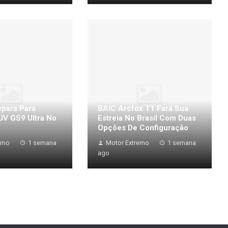
para Para
BAIC Arcfox T1 Fará Sua
UV GS9 Ultra No
Estreia No Brasil Com Duas
Opções De Configuração
emo
1 semana
Motor Extremo
1 semana
ago