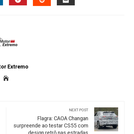
INKEDIN
PINTEREST
EMAIL
STUMBLEUPON
tor Extremo
NEXT POST
Flagra: CAOA Changan
surpreende ao testar CS55 com
design retrô nas estradas