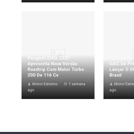
Peugeot 2008 2027
Apresenta Nova Versão
GAC Se Pre
Roadtrip Com Motor Turbo
Lançar O S
200 De 116 Cv
Brasil
Motor Extremo
1 semana
Motor Extr
ago
ago