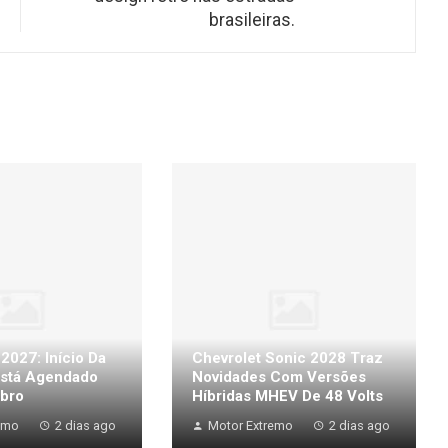
brasileiras.
 2027: Início Da
Chevrolet Sonic 2028 Traz
stá Agendado
Novidades Com Versões
bro
Híbridas MHEV De 48 Volts
emo
2 dias ago
Motor Extremo
2 dias ago