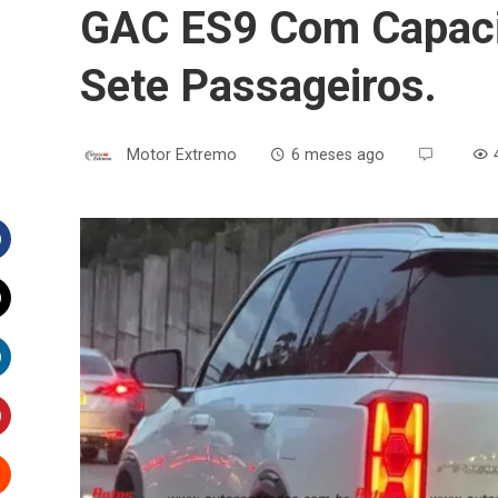
GAC ES9 Com Capaci
Sete Passageiros.
Motor Extremo
6 meses ago
Facebook
witter
inkedIn
interest