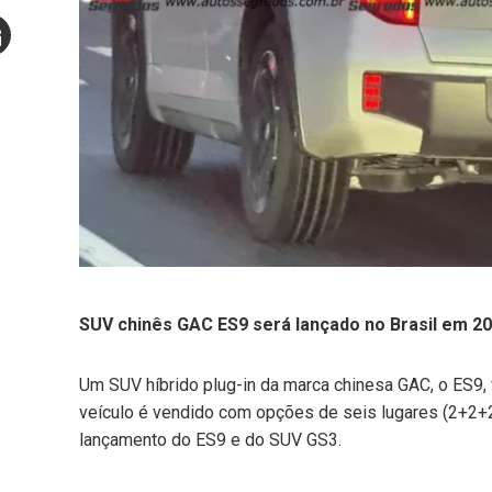
Stumbleupon
mail
e
SUV chinês GAC ES9 será lançado no Brasil em 2
Um SUV híbrido plug-in da marca chinesa GAC, o ES9,
veículo é vendido com opções de seis lugares (2+2+2
lançamento do ES9 e do SUV GS3.