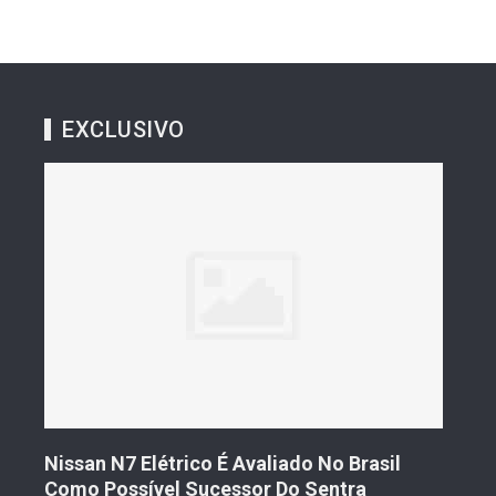
EXCLUSIVO
s De
Nissan N7 Elétrico É Avaliado No Brasil
Gee
o
Como Possível Sucessor Do Sentra
Ven