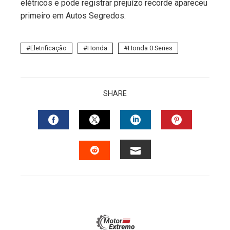
elétricos e pode registrar prejuízo recorde apareceu
primeiro em Autos Segredos.
Eletrificação
Honda
Honda 0 Series
SHARE
FACEBOOK
TWITTER
LINKEDIN
PINTERES
EMAIL
STUMBLEUPON