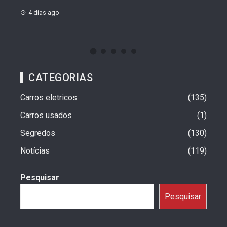
4 dias ago
4 d
CATEGORIAS
Carros eletricos
135
Carros usados
1
Segredos
130
Notícias
119
Pesquisar
Pesquisar