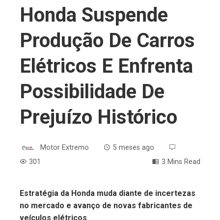
Honda Suspende
Produção De Carros
Elétricos E Enfrenta
Possibilidade De
Prejuízo Histórico
Motor Extremo
5 meses ago
301
3 Mins Read
Estratégia da Honda muda diante de incertezas
no mercado e avanço de novas fabricantes de
ebook
veículos elétricos