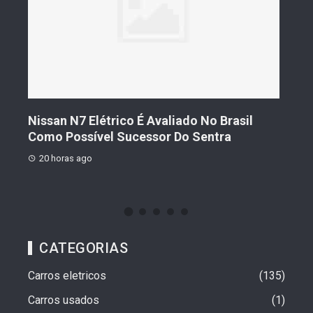
s De
Nissan N7 Elétrico É Avaliado No Brasil
Gee
o
Como Possível Sucessor Do Sentra
Ven
20 horas ago
20 
CATEGORIAS
Carros eletricos
135
Carros usados
1