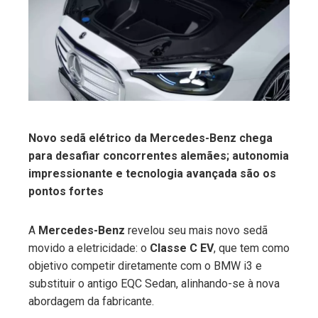
ter
edIn
erest
Novo sedã elétrico da Mercedes-Benz chega
mbleupon
para desafiar concorrentes alemães; autonomia
impressionante e tecnologia avançada são os
l
pontos fortes
A
Mercedes-Benz
revelou seu mais novo sedã
movido a eletricidade: o
Classe C EV
, que tem como
objetivo competir diretamente com o BMW i3 e
substituir o antigo EQC Sedan, alinhando-se à nova
abordagem da fabricante.