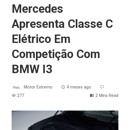
Mercedes
Apresenta Classe C
Elétrico Em
Competição Com
BMW I3
Motor Extremo
4 meses ago
277
2 Mins Read
ebook