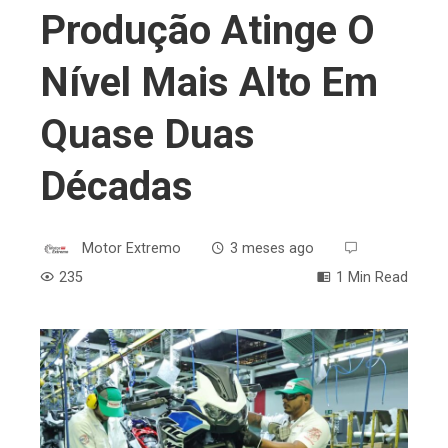
Produção Atinge O
Nível Mais Alto Em
Quase Duas
Décadas
Motor Extremo
3 meses ago
235
1 Min Read
ebook
ter