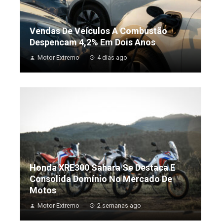
Vendas De Veículos A Combustão
Despencam 4,2% Em Dois Anos
Motor Extremo
4 dias ago
Honda XRE300 Sahara Se Destaca E
Consolida Domínio No Mercado De
Motos
Motor Extremo
2 semanas ago