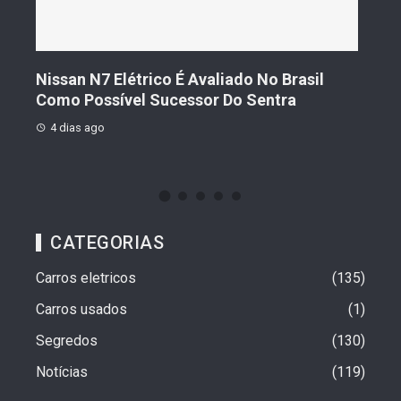
s De
Nissan N7 Elétrico É Avaliado No Brasil
Gee
o
Como Possível Sucessor Do Sentra
Ven
4 dias ago
4 d
CATEGORIAS
Carros eletricos
135
Carros usados
1
Segredos
130
Notícias
119