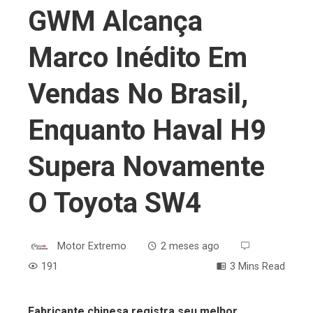
GWM Alcança
Marco Inédito Em
Vendas No Brasil,
Enquanto Haval H9
Supera Novamente
O Toyota SW4
Motor Extremo
2 meses ago
191
3 Mins Read
Fabricante chinesa registra seu melhor