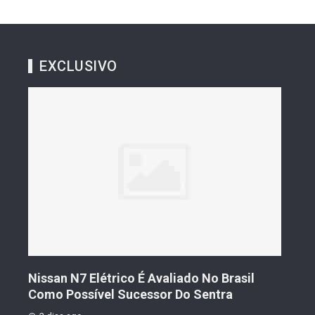
EXCLUSIVO
 É Avaliado No Brasil
Geely Celebra Um Ano No B
essor Do Sentra
Vendas Que Ultrapassam 25