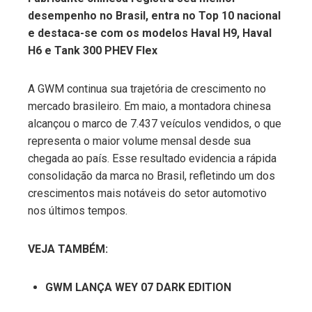
desempenho no Brasil, entra no Top 10 nacional
ebook
e destaca-se com os modelos Haval H9, Haval
H6 e Tank 300 PHEV Flex
ter
A GWM continua sua trajetória de crescimento no
edIn
mercado brasileiro. Em maio, a montadora chinesa
alcançou o marco de 7.437 veículos vendidos, o que
erest
representa o maior volume mensal desde sua
chegada ao país. Esse resultado evidencia a rápida
mbleupon
consolidação da marca no Brasil, refletindo um dos
crescimentos mais notáveis do setor automotivo
nos últimos tempos.
l
VEJA TAMBÉM:
GWM LANÇA WEY 07 DARK EDITION