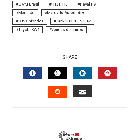
GWM Brasil
Haval H6
Haval H9
Mercado
Mercado Automotivo
SUVs híbridos
Tank 300 PHEV Flex
Toyota SW4
vendas de carros
SHARE
FACEBOOK
TWITTER
LINKEDIN
PINTERES
EMAIL
STUMBLEUPON