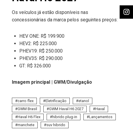
Os veículos já estão disponíveis nas
concessionárias da marca pelos seguintes preços:
HEV ONE: R$ 199.900
HEV2: R$ 225.000
PHEV19: R$ 250.000
PHEV35: R$ 290.000
GT: R$ 326.000
Imagem principal | GWM/Divulgação
carro flex
Eletrificação
etanol
GWM Brasil
GWM Haval H6 2027
Haval
Haval H6 Flex
hibrido plug-in
Lançamentos
manchete
suv hibrido