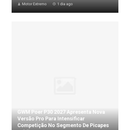
Motor Extremo
1 dia ago
GWM Poer P30 2027 Apresenta Nova
Versão Pro Para Intensificar
Competição No Segmento De Picapes