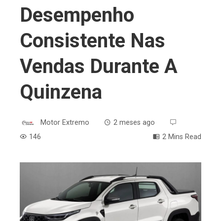
Desempenho
Consistente Nas
Vendas Durante A
Quinzena
Motor Extremo
2 meses ago
146
2 Mins Read
ebook
ter