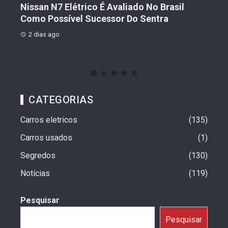
n N7 Elétrico É Avaliado No Brasil
Geely Celebra
 Possível Sucessor Do Sentra
Vendas Que Ul
as ago
2 dias ago
CATEGORIAS
Carros eletricos
135
Carros usados
1
Segredos
130
Notícias
119
Pesquisar
Pesquisar