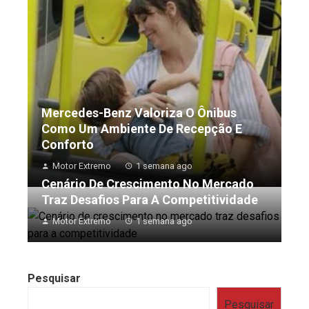
Mercedes-Benz Valoriza O Ônibus
Como Um Ambiente De Recepção E
Conforto
Motor Extremo
1 semana ago
Cenário De Crescimento No Mercado
Traz Desafios Para A Competitividade
Motor Extremo
1 semana ago
Pesquisar
Pesquisar