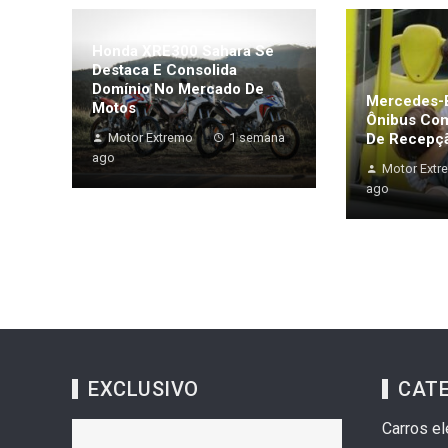
Honda XRE300 Sahara Se
Destaca E Consolida
Domínio No Mercado De
Mercedes-B
Motos
Ônibus Co
Motor Extremo
1 semana
De Recepçã
ago
Motor Extr
ago
EXCLUSIVO
CAT
Carros el