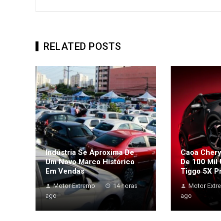
RELATED POSTS
Indústria Se Aproxima De
Caoa Chery
Um Novo Marco Histórico
De 100 Mil
Em Vendas
Tiggo 5X P
Motor Extremo
14 horas
Motor Extr
ago
ago