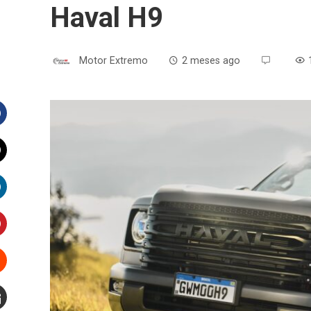
Haval H9
Motor Extremo
2 meses ago
Facebook
witter
inkedIn
interest
Stumbleupon