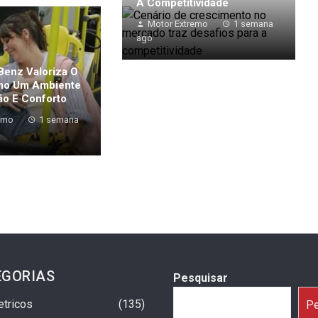
A Competitividade
Motor Extremo
1 semana
ago
enz Valoriza O
mo Um Ambiente
o E Conforto
emo
1 semana
EGORIAS
Pesquisar
etricos
135
Pe