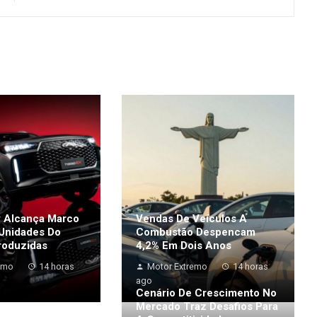
 Alcança Marco
Vendas De Veículos A
 Unidades Do
Combustão Despencam
roduzidas
4,2% Em Dois Anos
emo
14 horas
Motor Extremo
14 horas
ago
Cenário De Crescimento No
Mercado Traz Desafios Para