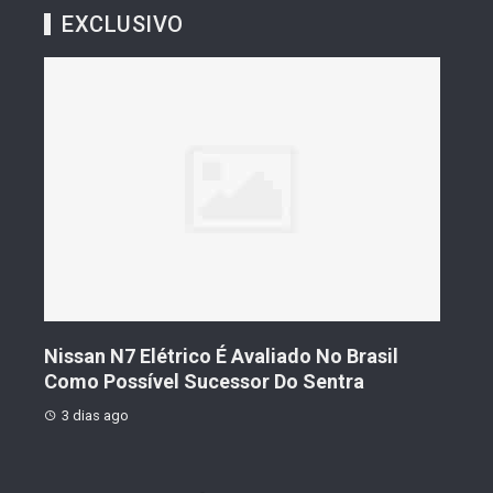
EXCLUSIVO
s De
Nissan N7 Elétrico É Avaliado No Brasil
Gee
o
Como Possível Sucessor Do Sentra
Ven
3 dias ago
3 d