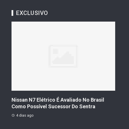
EXCLUSIVO
s De
Nissan N7 Elétrico É Avaliado No Brasil
Gee
o
Como Possível Sucessor Do Sentra
Ven
4 dias ago
4 d