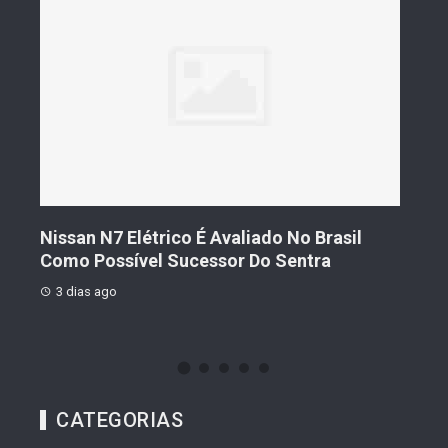
s De
Nissan N7 Elétrico É Avaliado No Brasil
Gee
o
Como Possível Sucessor Do Sentra
Ven
3 dias ago
3 d
CATEGORIAS