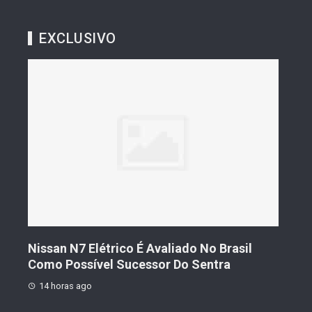
EXCLUSIVO
s De
Nissan N7 Elétrico É Avaliado No Brasil
Gee
o
Como Possível Sucessor Do Sentra
Ven
14 horas ago
14 