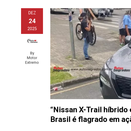
DEZ
24
2025
By
Motor
Extremo
“Nissan X-Trail híbrido
Brasil é flagrado em aç