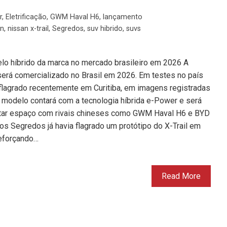
r
,
Eletrificação
,
GWM Haval H6
,
lançamento
an
,
nissan x-trail
,
Segredos
,
suv hibrido
,
suvs
o híbrido da marca no mercado brasileiro em 2026 A
 será comercializado no Brasil em 2026. Em testes no país
flagrado recentemente em Curitiba, em imagens registradas
 O modelo contará com a tecnologia híbrida e-Power e será
utar espaço com rivais chineses como GWM Haval H6 e BYD
os Segredos já havia flagrado um protótipo do X-Trail em
reforçando…
Read More