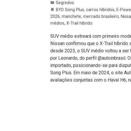
Segredos
BYD Song Plus
,
carros híbridos
,
E-Powe
2026
,
manchete
,
mercado brasileiro
,
Niss
médios
,
X-Trail híbrido
SUV médio estreará com primeiro model
Nissan confirmou que o X-Trail híbrido
desde 2023, o SUV médio voltou a ser 
por Leonardo, do perfil @autoinbrasil.
importado, posicionando-se para disp
Song Plus. Em maio de 2024, o site Aut
avaliações conjuntas com o Haval H6, 