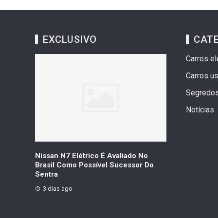
EXCLUSIVO
CAT
Carros el
Carros u
Segredo
Notícias
ica Com
Nissan N7 Elétrico É Avaliado No
Geely Celebr
idos Em
Brasil Como Possível Sucessor Do
Vendas Que Ul
Sentra
Veículos
3 dias ago
3 dias ago