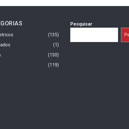
EGORIAS
Pesquisar
etricos
135
Pe
sados
1
s
130
119
a Um Ano No Brasil Com
Fiat Argo X 2027: Início Da Produção
trapassam 25 Mil
Previsto Para Setembro
3 dias ago