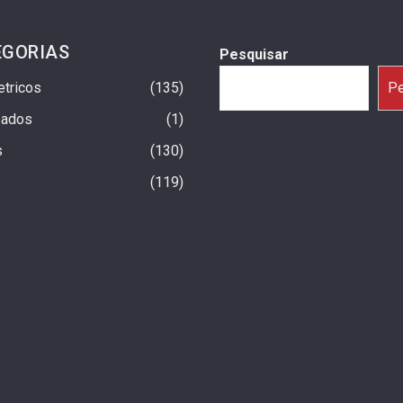
EGORIAS
Pesquisar
etricos
135
Pe
sados
1
s
130
119
a Um Ano No Brasil Com
Fiat Argo X 2027: Início Da Produção
trapassam 25 Mil
Previsto Para Setembro
3 dias ago