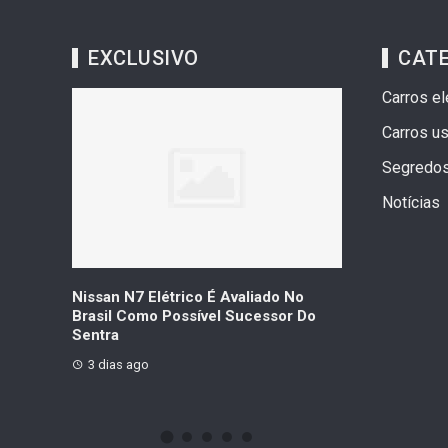
EXCLUSIVO
CAT
Carros el
Carros u
Segredo
Notícias
ica Com
Nissan N7 Elétrico É Avaliado No
Geely Celebr
idos Em
Brasil Como Possível Sucessor Do
Vendas Que Ul
Sentra
Veículos
3 dias ago
3 dias ago