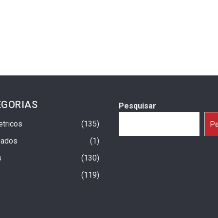
EGORIAS
Pesquisar
etricos
135
Pe
sados
1
s
130
119