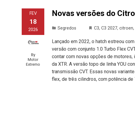
Novas versões do Citro
FEV
18
Segredos
C3
,
C3 2027
,
citroen
2026
Lançado em 2022, o hatch estreou com 
versão com conjunto 1.0 Turbo Flex CV
By
contar com novas opções de motores, inc
Motor
da XTR. A versão topo de linha YOU con
Extremo
transmissão CVT. Essas novas variantes
flex, de três cilindros, com potência de