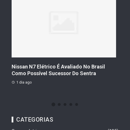
s De
Nissan N7 Elétrico É Avaliado No Brasil
Gee
o
Como Possível Sucessor Do Sentra
Ven
1 dia ago
1 d
CATEGORIAS