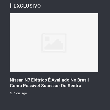
EXCLUSIVO
s De
Nissan N7 Elétrico É Avaliado No Brasil
Gee
o
Como Possível Sucessor Do Sentra
Ven
1 dia ago
1 d