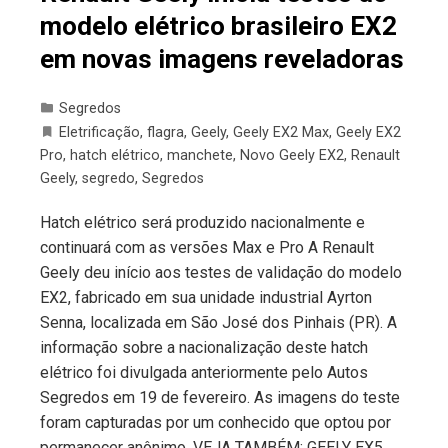
modelo elétrico brasileiro EX2
em novas imagens reveladoras
Segredos
Eletrificação
,
flagra
,
Geely
,
Geely EX2 Max
,
Geely EX2
Pro
,
hatch elétrico
,
manchete
,
Novo Geely EX2
,
Renault
Geely
,
segredo
,
Segredos
Hatch elétrico será produzido nacionalmente e
continuará com as versões Max e Pro A Renault
Geely deu início aos testes de validação do modelo
EX2, fabricado em sua unidade industrial Ayrton
Senna, localizada em São José dos Pinhais (PR). A
informação sobre a nacionalização deste hatch
elétrico foi divulgada anteriormente pelo Autos
Segredos em 19 de fevereiro. As imagens do teste
foram capturadas por um conhecido que optou por
permanecer anônimo. VEJA TAMBÉM: GEELY EX5