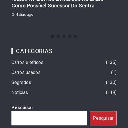
o
Como Possível Sucessor Do Sentra
Ven
4 dias ago
4 d
CATEGORIAS
Carros eletricos
135
Carros usados
1
Segredos
130
Notícias
119
Pesquisar
Pesquisar