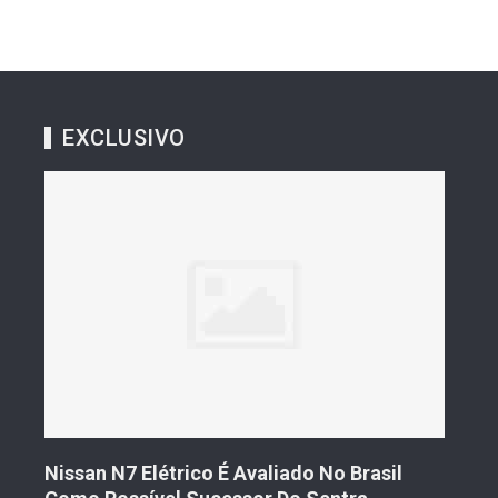
EXCLUSIVO
s De
Nissan N7 Elétrico É Avaliado No Brasil
Gee