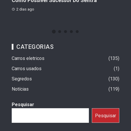
o
Como Possível Sucessor Do Sentra
Ven
2 dias ago
2 d
CATEGORIAS
Carros eletricos
135
Carros usados
1
Segredos
130
Notícias
119
Pesquisar
Pesquisar