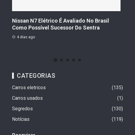
s De
Nissan N7 Elétrico É Avaliado No Brasil
Gee
o
Como Possível Sucessor Do Sentra
Ven
4 dias ago
4 d
CATEGORIAS
Carros eletricos
135
Carros usados
1
Segredos
130
Notícias
119