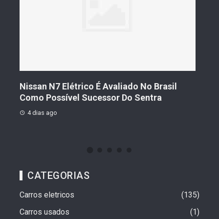
s De
Nissan N7 Elétrico É Avaliado No Brasil
Gee
o
Como Possível Sucessor Do Sentra
Ven
4 dias ago
4 d
CATEGORIAS
Carros eletricos
135
Carros usados
1