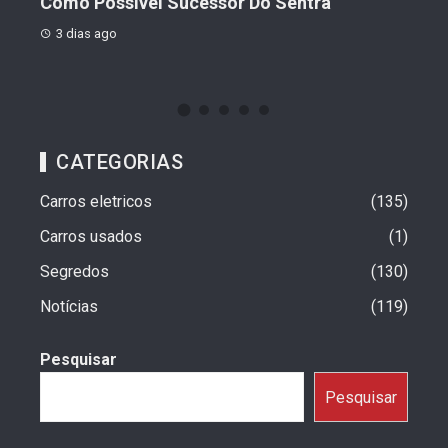
o
Como Possível Sucessor Do Sentra
Ven
3 dias ago
3 d
CATEGORIAS
Carros eletricos
135
Carros usados
1
Segredos
130
Notícias
119
Pesquisar
Pesquisar