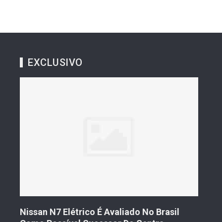
EXCLUSIVO
s De
Nissan N7 Elétrico É Avaliado No Brasil
Gee