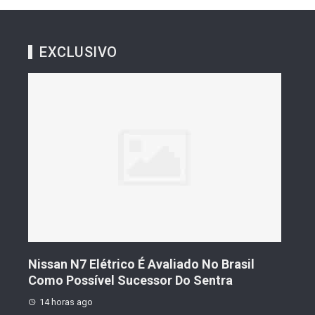
EXCLUSIVO
s De
Nissan N7 Elétrico É Avaliado No Brasil
Gee
o
Como Possível Sucessor Do Sentra
Ven
14 horas ago
14 