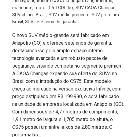
Infinity
,
lançamento CAOA Changan
,
Lançamentos
,
manchete
,
motor 1.5 TGDI flex
,
SUV CAOA Changan
,
SUV chinês Brasil
,
SUV médio premium
,
SUV premium
Brasil
,
SUV sete anos de garantia
O novo SUV médio-grande será fabricado em
Anápolis (GO) e oferece sete anos de garantia,
destacando-se pelo amplo espaço interno,
tecnologia avançada e um robusto pacote de
segurança, visando competir no segmento premium.
A CAOA Changan expande sua oferta de SUVs no
Brasil com a introdução do CS75. Este modelo
chega ao mercado na versão exclusiva Infinity, com
preço estipulado em R$ 199.990, e será fabricado
na unidade da empresa localizada em Anápolis (GO).
Com dimensões de 4,77 metros de comprimento,
1,91 metro de largura e 1,705 metro de altura, o
CS75 possui um entre-eixos de 2,80 metros. O
porta-malas…