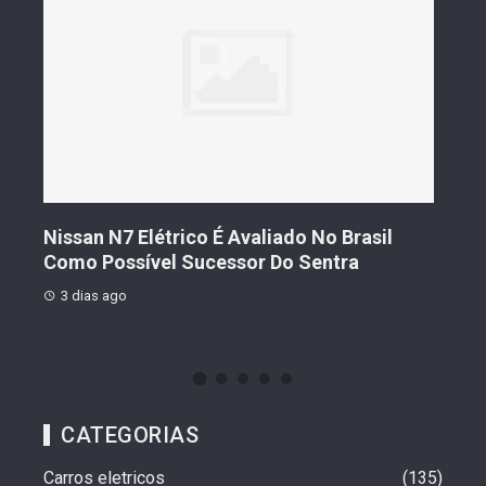
s De
Nissan N7 Elétrico É Avaliado No Brasil
Gee
o
Como Possível Sucessor Do Sentra
Ven
3 dias ago
3 d
CATEGORIAS
Carros eletricos
135