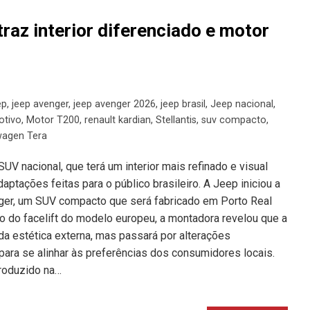
raz interior diferenciado e motor
ep
,
jeep avenger
,
jeep avenger 2026
,
jeep brasil
,
Jeep nacional
,
tivo
,
Motor T200
,
renault kardian
,
Stellantis
,
suv compacto
,
wagen Tera
V nacional, que terá um interior mais refinado e visual
ptações feitas para o público brasileiro. A Jeep iniciou a
nger, um SUV compacto que será fabricado em Porto Real
to do facelift do modelo europeu, a montadora revelou que a
 da estética externa, mas passará por alterações
a para se alinhar às preferências dos consumidores locais.
roduzido na…