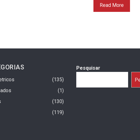
Read More
EGORIAS
Pesquisar
etricos
135
Pe
sados
1
s
130
119