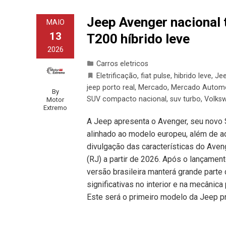
Jeep Avenger nacional t
MAIO
13
T200 híbrido leve
2026
Carros eletricos
Eletrificação
,
fiat pulse
,
hibrido leve
,
Je
jeep porto real
,
Mercado
,
Mercado Automo
By
SUV compacto nacional
,
suv turbo
,
Volks
Motor
Extremo
A Jeep apresenta o Avenger, seu novo SU
alinhado ao modelo europeu, além de ada
divulgação das características do Ave
(RJ) a partir de 2026. Após o lançamen
versão brasileira manterá grande parte
significativas no interior e na mecânic
Este será o primeiro modelo da Jeep p