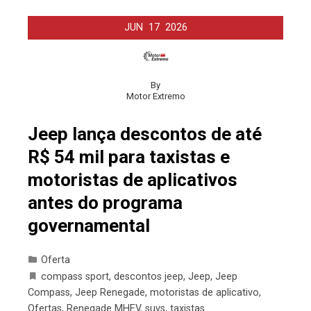
JUN
17
2026
By
Motor Extremo
Jeep lança descontos de até
R$ 54 mil para taxistas e
motoristas de aplicativos
antes do programa
governamental
Oferta
compass sport
,
descontos jeep
,
Jeep
,
Jeep
Compass
,
Jeep Renegade
,
motoristas de aplicativo
,
Ofertas
,
Renegade MHEV
,
suvs
,
taxistas