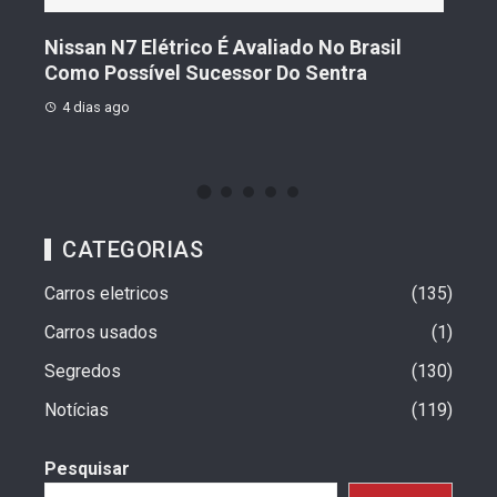
Geely Celebra Um Ano No Brasil Com
Fiat
Vendas Que Ultrapassam 25 Mil Veículos
Pre
4 dias ago
4 d
CATEGORIAS
Carros eletricos
135
Carros usados
1
Segredos
130
Notícias
119
Pesquisar