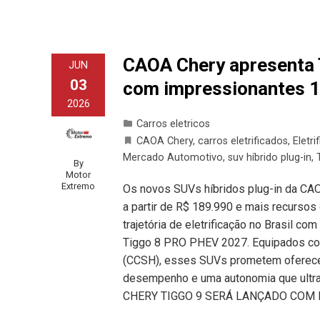
CAOA Chery apresenta 
JUN
03
com impressionantes 1
2026
Carros eletricos
CAOA Chery
,
carros eletrificados
,
Eletri
Mercado Automotivo
,
suv híbrido plug-in
,
By
Motor
Extremo
Os novos SUVs híbridos plug-in da CAO
a partir de R$ 189.990 e mais recursos
trajetória de eletrificação no Brasil
Tiggo 8 PRO PHEV 2027. Equipados com
(CCSH), esses SUVs prometem oferecer
desempenho e uma autonomia que ult
CHERY TIGGO 9 SERÁ LANÇADO COM 