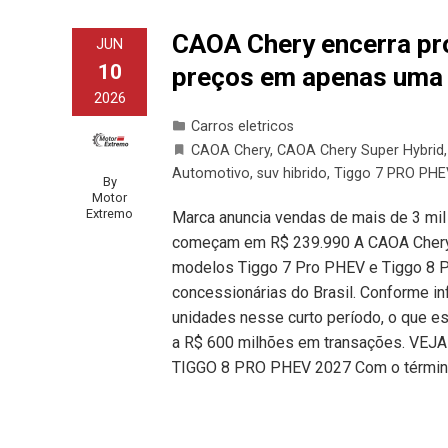
CAOA Chery encerra pr
JUN
10
preços em apenas uma
2026
Carros eletricos
CAOA Chery
,
CAOA Chery Super Hybrid
Automotivo
,
suv hibrido
,
Tiggo 7 PRO PHE
By
Motor
Extremo
Marca anuncia vendas de mais de 3 mil
começam em R$ 239.990 A CAOA Chery 
modelos Tiggo 7 Pro PHEV e Tiggo 8 
concessionárias do Brasil. Conforme in
unidades nesse curto período, o que e
a R$ 600 milhões em transações. V
TIGGO 8 PRO PHEV 2027 Com o térmi