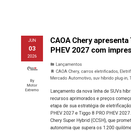
CAOA Chery apresenta 
JUN
03
PHEV 2027 com impres
2026
Lançamentos
CAOA Chery
,
carros eletrificados
,
Eletri
Mercado Automotivo
,
suv híbrido plug-in
,
By
Motor
Extremo
Lançamento da nova linha de SUVs híbri
recursos aprimorados e preços começa
etapa de sua estratégia de eletrifica
PHEV 2027 e Tiggo 8 PRO PHEV 2027.
Chery Super Hybrid (CCSH), que promet
autonomia que supera os 1.200 quil