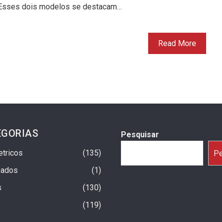
sses dois modelos se destacam…
Read More
EGORIAS
Pesquisar
etricos
135
Pe
sados
1
s
130
119