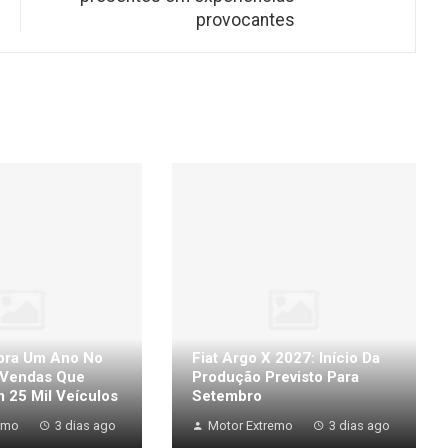
provocantes
bra Um Ano No
Fiat Argo X 2027: Início Da
 Vendas Que
Produção Previsto Para
 25 Mil Veículos
Setembro
emo
3 dias ago
Motor Extremo
3 dias ago