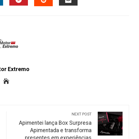
INKEDIN
PINTEREST
EMAIL
STUMBLEUPON
tor Extremo
NEXT POST
Apimentei lança Box Surpresa
Apimentada e transforma
presentes em experiências