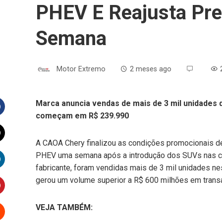
PHEV E Reajusta Pr
Semana
Motor Extremo
2 meses ago
Marca anuncia vendas de mais de 3 mil unidades 
começam em R$ 239.990
Facebook
A CAOA Chery finalizou as condições promocionais 
witter
PHEV uma semana após a introdução dos SUVs nas co
fabricante, foram vendidas mais de 3 mil unidades n
inkedIn
gerou um volume superior a R$ 600 milhões em trans
interest
VEJA TAMBÉM: