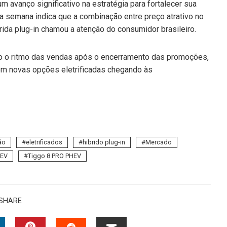
avanço significativo na estratégia para fortalecer sua
a semana indica que a combinação entre preço atrativo no
ida plug-in chamou a atenção do consumidor brasileiro.
do o ritmo das vendas após o encerramento das promoções,
om novas opções eletrificadas chegando às
ção
eletrificados
hibrido plug-in
Mercado
HEV
Tiggo 8 PRO PHEV
SHARE