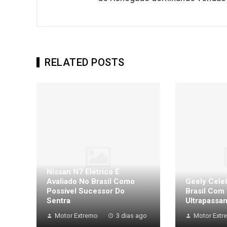
RELATED POSTS
Nissan N7 Elétrico É
Avaliado No Brasil Como
Geely Cele
Possível Sucessor Do
Brasil Com
Sentra
Ultrapassam
Motor Extremo
3 dias ago
Motor Extr