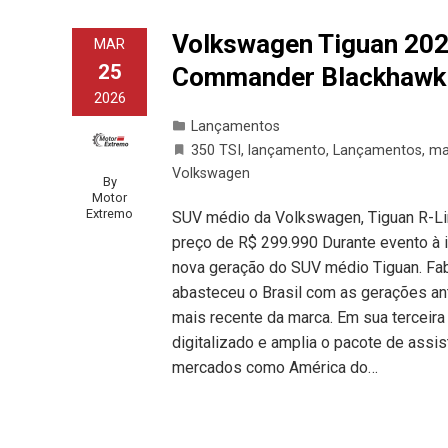
Volkswagen Tiguan 2027
MAR
25
Commander Blackhawk
2026
Lançamentos
350 TSI
,
lançamento
,
Lançamentos
,
ma
Volkswagen
By
Motor
Extremo
SUV médio da Volkswagen, Tiguan R-Lin
preço de R$ 299.990 Durante evento à 
nova geração do SUV médio Tiguan. Fa
abasteceu o Brasil com as gerações ant
mais recente da marca. Em sua terceira
digitalizado e amplia o pacote de assi
mercados como América do…