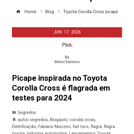
Home
Blog
Toyota Corolla Cross picape
JUN
17
2026
By
Motor Extremo
Picape inspirada no Toyota
Corolla Cross é flagrada em
testes para 2024
Segredos
autos segredos
,
Blogauto
,
corolla cross
,
Eletrificação
,
Fabiano Mazzeo
,
fiat toro
,
flagra
,
flagra
toyota
,
indústria automotiva
,
Lançamentos Toyota
,