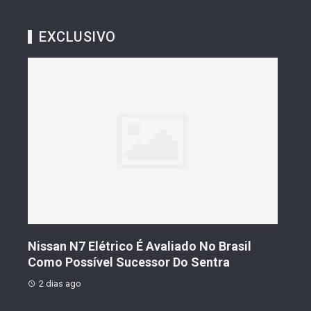
EXCLUSIVO
s De
Nissan N7 Elétrico É Avaliado No Brasil
Gee
o
Como Possível Sucessor Do Sentra
Ven
2 dias ago
2 d