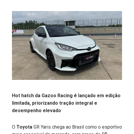
ebook
ter
edIn
erest
mbleupon
Hot hatch da Gazoo Racing é lançado em edição
limitada, priorizando tração integral e
l
desempenho elevado
O
Toyota
GR Yaris chega ao Brasil como o esportivo