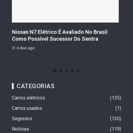
l
Geely Celebra Um Ano No Brasil Com
Fi
Vendas Que Ultrapassam 25 Mil Veículos
Pr
4 dias ago
CATEGORIAS
Carros eletricos
135
Carros usados
1
Segredos
130
Notícias
119