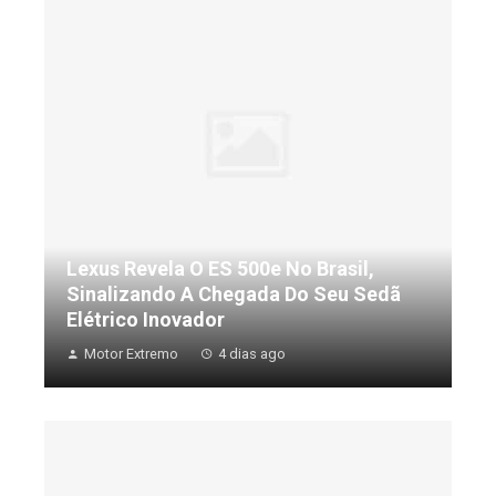
Lexus Revela O ES 500e No Brasil,
Sinalizando A Chegada Do Seu Sedã
Elétrico Inovador
Motor Extremo
4 dias ago