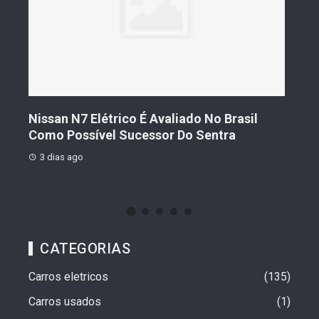
N7 Elétrico É Avaliado No Brasil
Geely Celebra U
ssível Sucessor Do Sentra
Vendas Que Ultr
go
3 dias ago
CATEGORIAS
Carros eletricos
135
Carros usados
1