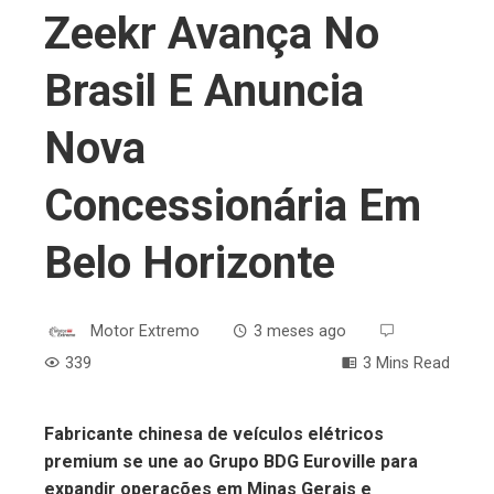
Zeekr Avança No
Brasil E Anuncia
Nova
Concessionária Em
Belo Horizonte
Motor Extremo
3 meses ago
339
3 Mins Read
Fabricante chinesa de veículos elétricos
premium se une ao Grupo BDG Euroville para
ebook
expandir operações em Minas Gerais e