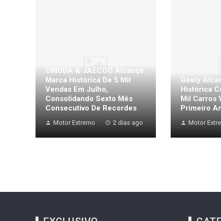
OMODA & JAECOO Alcança
Marca Histórica De 5 Mil
Geely Alca
Vendas Em Julho,
Histórica 
Consolidando Sexto Mês
Mil Carros
Consecutivo De Recordes
Primeiro An
Motor Extremo
2 dias ago
Motor Extr