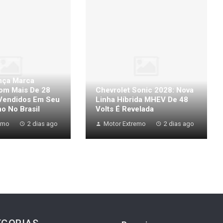
nça Marca
Com Mais De 28
Chevrolet Sonic 2028: Nova
 Vendidos Em Seu
Linha Híbrida MHEV De 48
o No Brasil
Volts É Revelada
emo
2 dias ago
Motor Extremo
2 dias ago