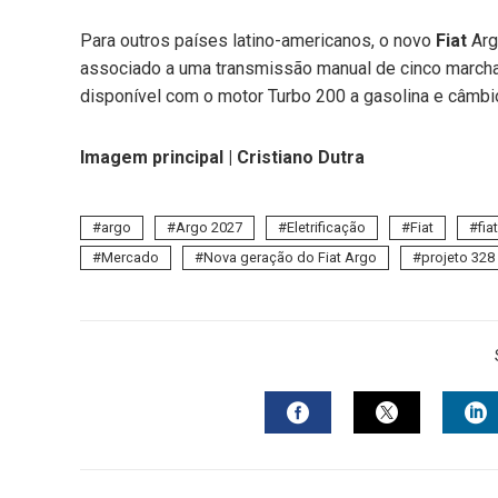
Para outros países latino-americanos, o novo
Fiat
Argo
associado a uma transmissão manual de cinco march
disponível com o motor Turbo 200 a gasolina e câmbi
Imagem principal | Cristiano Dutra
argo
Argo 2027
Eletrificação
Fiat
fia
Mercado
Nova geração do Fiat Argo
projeto 328
FACEBOOK
TWITTER
L