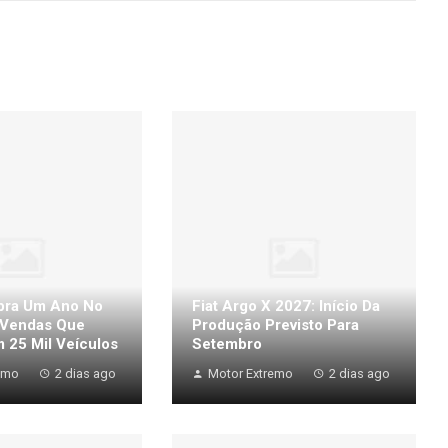
bra Um Ano No
Fiat Argo X 2027: Início Da
 Vendas Que
Produção Previsto Para
 25 Mil Veículos
Setembro
emo
2 dias ago
Motor Extremo
2 dias ago