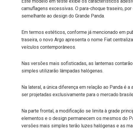
Este modelo em teste exibe os característicos adesi
mail
camuflagens excessivas. O para-choque traseiro, por 
e
semelhante ao design do Grande Panda.
Em termos estéticos, conforme já mencionado em publi
traseira, o novo Argo apresenta o nome Fiat centrali
veículos contemporâneos.
Nas versões mais sofisticadas, as lanternas contar
simples utilizarão lâmpadas halógenas.
Na lateral, a única diferença em relação ao Panda é
ser projetadas exclusivamente para o mercado brasile
Na parte frontal, a modificação se limita à grade pri
elementos e o design permanecem os mesmos do Pand
versões mais simples terão luzes halógenas e as ma