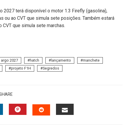
 2027 terá disponível o motor 1.3 Firefly (gasolina),
as ou ao CVT que simula sete posições. Também estará
o CVT que simula sete marchas.
t argo 2027
hatch
lançamento
manchete
projeto F1H
Segredos
SHARE
INKEDIN
PINTEREST
EMAIL
STUMBLEUPON