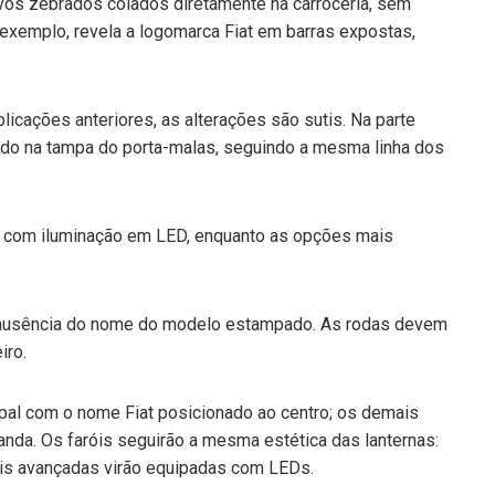
vos zebrados colados diretamente na carroceria, sem
exemplo, revela a logomarca Fiat em barras expostas,
cações anteriores, as alterações são sutis. Na parte
zado na tampa do porta-malas, seguindo a mesma linha dos
ão com iluminação em LED, enquanto as opções mais
 a ausência do nome do modelo estampado. As rodas devem
iro.
ncipal com o nome Fiat posicionado ao centro; os demais
a. Os faróis seguirão a mesma estética das lanternas:
is avançadas virão equipadas com LEDs.