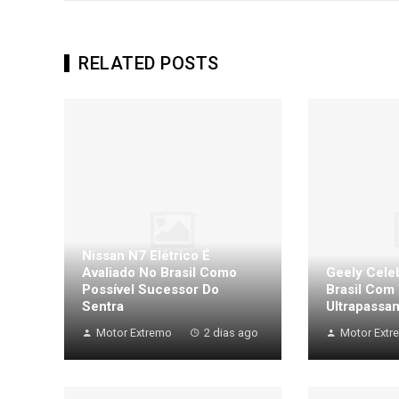
RELATED POSTS
Nissan N7 Elétrico É
Avaliado No Brasil Como
Geely Cele
Possível Sucessor Do
Brasil Com
Sentra
Ultrapassam
Motor Extremo
2 dias ago
Motor Extr