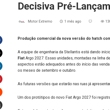
Decisiva Pré-Lança
Motor Extremo
1 mês ago
13
Produção comercial da nova versão do hatch co
Facebook
A equipe de engenharia da Stellantis está dando iníc
Fiat
Argo 2027. Essas unidades, montadas na linha de
witter
aspectos estão adequados antes do início das vendas
os meses de setembro e outubro.
inkedIn
As futuras versões que estarão nas ruas já apresentarã
interest
Um dos protótipos do novo Fiat Argo 2027 foi registra
Stumbleupon