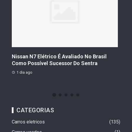
s De
Nissan N7 Elétrico É Avaliado No Brasil
Gee
o
Como Possível Sucessor Do Sentra
Ven
1 dia ago
1 d
CATEGORIAS
Carros eletricos
135