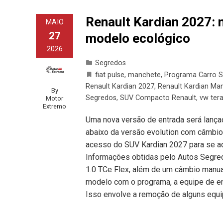
Renault Kardian 2027: 
MAIO
27
modelo ecológico
2026
Segredos
fiat pulse
,
manchete
,
Programa Carro S
Renault Kardian 2027
,
Renault Kardian Ma
By
Segredos
,
SUV Compacto Renault
,
vw ter
Motor
Extremo
Uma nova versão de entrada será lanç
abaixo da versão evolution com câmbio
acesso do SUV Kardian 2027 para se ad
Informações obtidas pelo Autos Segre
1.0 TCe Flex, além de um câmbio manua
modelo com o programa, a equipe de en
Isso envolve a remoção de alguns equ