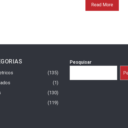
Read More
EGORIAS
Pesquisar
etricos
135
Pe
sados
1
s
130
119