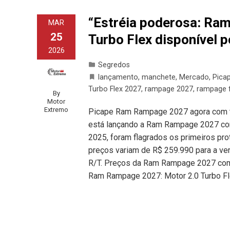
“Estréia poderosa: Ra
MAR
25
Turbo Flex disponível 
2026
Segredos
lançamento
,
manchete
,
Mercado
,
Pica
Turbo Flex 2027
,
rampage 2027
,
rampage f
By
Motor
Extremo
Picape Ram Rampage 2027 agora com te
está lançando a Ram Rampage 2027 com 
2025, foram flagrados os primeiros pr
preços variam de R$ 259.990 para a ve
R/T. Preços da Ram Rampage 2027 com 
Ram Rampage 2027: Motor 2.0 Turbo Fl