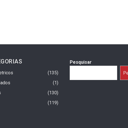
EGORIAS
Pesquisar
etricos
135
Pe
sados
1
s
130
119