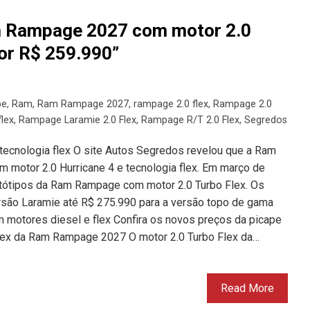
m Rampage 2027 com motor 2.0
por R$ 259.990”
pe
,
Ram
,
Ram Rampage 2027
,
rampage 2.0 flex
,
Rampage 2.0
lex
,
Rampage Laramie 2.0 Flex
,
Rampage R/T 2.0 Flex
,
Segredos
cnologia flex O site Autos Segredos revelou que a Ram
motor 2.0 Hurricane 4 e tecnologia flex. Em março de
otótipos da Ram Rampage com motor 2.0 Turbo Flex. Os
rsão Laramie até R$ 275.990 para a versão topo de gama
motores diesel e flex Confira os novos preços da picape
ex da Ram Rampage 2027 O motor 2.0 Turbo Flex da…
Read More