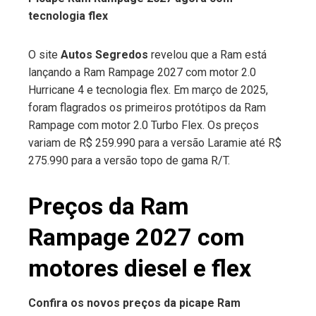
tecnologia flex
ebook
O site
Autos Segredos
revelou que a Ram está
ter
lançando a Ram Rampage 2027 com motor 2.0
Hurricane 4 e tecnologia flex. Em março de 2025,
edIn
foram flagrados os primeiros protótipos da Ram
Rampage com motor 2.0 Turbo Flex. Os preços
erest
variam de R$ 259.990 para a versão Laramie até R$
275.990 para a versão topo de gama R/T.
mbleupon
Preços da Ram
l
Rampage 2027 com
motores diesel e flex
Confira os novos preços da picape Ram