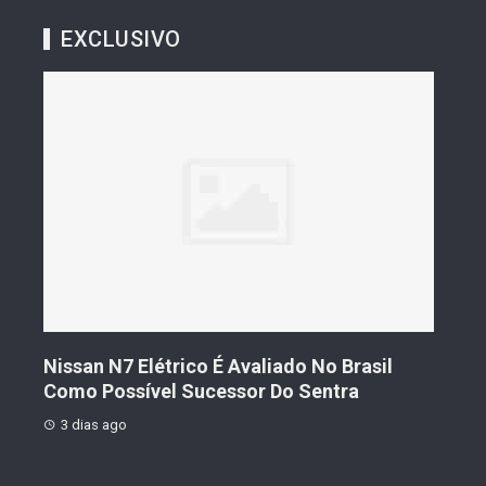
EXCLUSIVO
s De
Nissan N7 Elétrico É Avaliado No Brasil
Gee
o
Como Possível Sucessor Do Sentra
Ven
3 dias ago
3 d