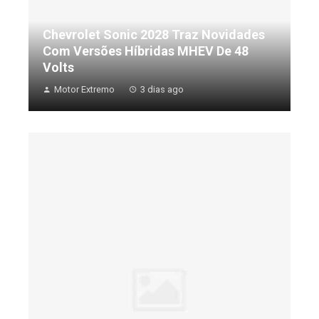
Chevrolet Sonic 2028 Traz Novidades
Com Versões Híbridas MHEV De 48
Volts
Motor Extremo
3 dias ago