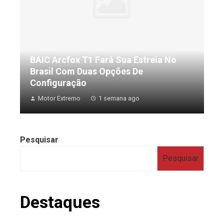
BAIC Arcfox T1 Fará Sua Estreia No
Brasil Com Duas Opções De
Configuração
Motor Extremo
1 semana ago
Pesquisar
Pesquisar
Destaques