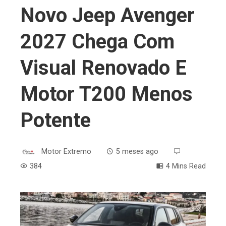
Novo Jeep Avenger
2027 Chega Com
Visual Renovado E
Motor T200 Menos
Potente
Motor Extremo
5 meses ago
384
4 Mins Read
ebook