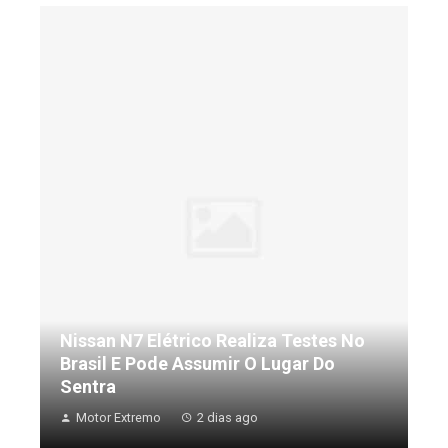
Nissan N7 Elétrico Realiza Testes No
Brasil E Pode Assumir O Lugar Do
Sentra
Motor Extremo
2 dias ago