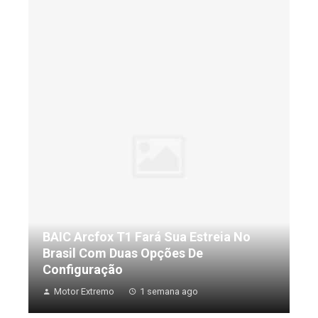
BAIC Arcfox T1 Fará Sua Estreia No
Brasil Com Duas Opções De
Configuração
Motor Extremo
1 semana ago