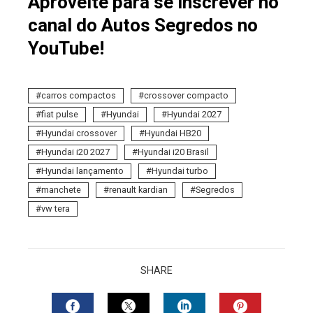
Aproveite para se inscrever no
canal do Autos Segredos no
YouTube!
carros compactos
crossover compacto
fiat pulse
Hyundai
Hyundai 2027
Hyundai crossover
Hyundai HB20
Hyundai i20 2027
Hyundai i20 Brasil
Hyundai lançamento
Hyundai turbo
manchete
renault kardian
Segredos
vw tera
SHARE