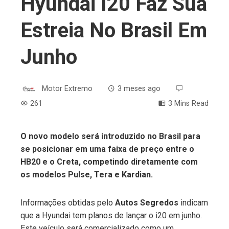
Hyundai I20 Faz Sua
Estreia No Brasil Em
Junho
Motor Extremo
3 meses ago
261
3 Mins Read
O novo modelo será introduzido no Brasil para
se posicionar em uma faixa de preço entre o
ebook
HB20 e o Creta, competindo diretamente com
os modelos Pulse, Tera e Kardian.
ter
Informações obtidas pelo
Autos Segredos
indicam
edIn
que a Hyundai tem planos de lançar o i20 em junho.
Este veículo será comercializado como um