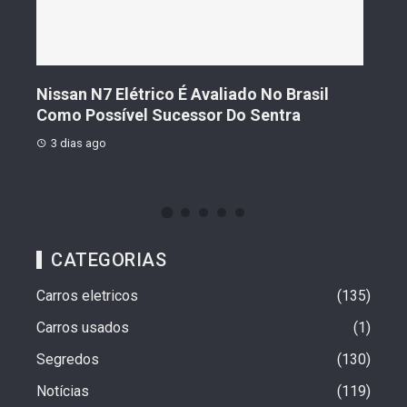
co É Avaliado No Brasil
Geely Celebra Um Ano No
Sucessor Do Sentra
Vendas Que Ultrapassam 
3 dias ago
CATEGORIAS
Carros eletricos
135
Carros usados
1
Segredos
130
Notícias
119