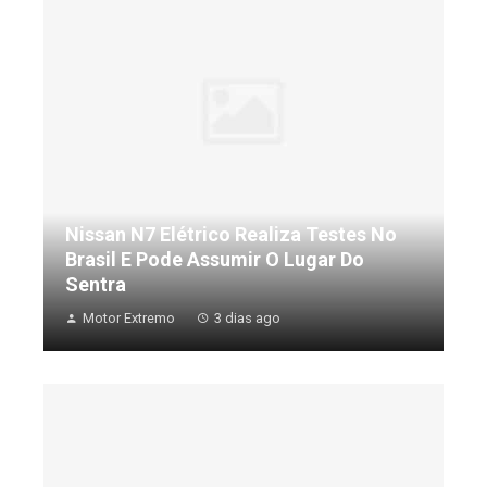
Nissan N7 Elétrico Realiza Testes No
Brasil E Pode Assumir O Lugar Do
Sentra
Motor Extremo
3 dias ago