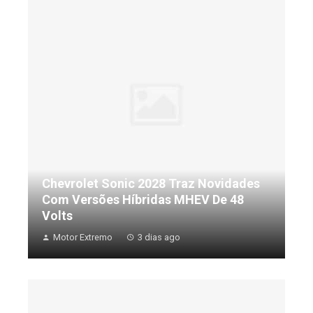
Chevrolet Sonic 2028 Traz Novidades
Com Versões Híbridas MHEV De 48
Volts
Motor Extremo
3 dias ago