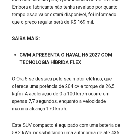
Embora a fabricante não tenha revelado por quanto
edIn
tempo esse valor estará disponível, foi informado
que o preço regular será de R$ 169 mil.
erest
SAIBA MAIS:
mbleupon
GWM APRESENTA O HAVAL H6 2027 COM
l
TECNOLOGIA HÍBRIDA FLEX
O Ora 5 se destaca pelo seu motor elétrico, que
oferece uma potência de 204 cv e torque de 26,5
kgfm. A aceleração de 0 a 100 km/h ocorre em
apenas 7,7 segundos, enquanto a velocidade
máxima alcança 170 km/h.
Este SUV compacto é equipado com uma bateria de
58,3 kWh, possibilitando uma autonomia de até 435