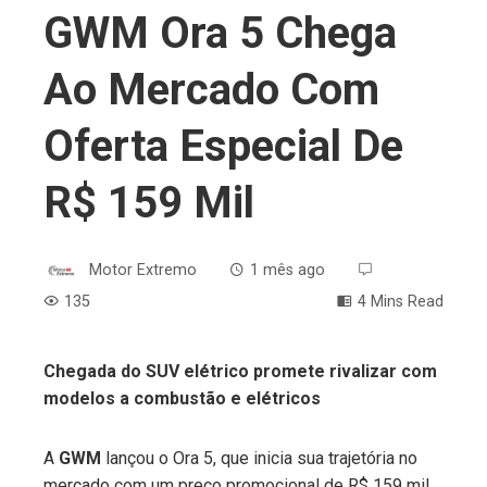
GWM Ora 5 Chega
Ao Mercado Com
Oferta Especial De
R$ 159 Mil
Motor Extremo
1 mês ago
135
4 Mins Read
Chegada do SUV elétrico promete rivalizar com
modelos a combustão e elétricos
ebook
A
GWM
lançou o Ora 5, que inicia sua trajetória no
ter
mercado com um preço promocional de R$ 159 mil.