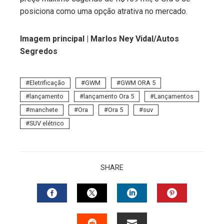
posiciona como uma opção atrativa no mercado.
Imagem principal | Marlos Ney Vidal/Autos
Segredos
Eletrificação
GWM
GWM ORA 5
lançamento
lançamento Ora 5
Lançamentos
manchete
Ora
Ora 5
suv
SUV elétrico
SHARE
FACEBOOK
TWITTER
LINKEDIN
PINTERES