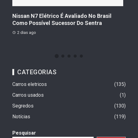
aliado No Brasil
Geely Celebra Um Ano No Brasi
r Do Sentra
Vendas Que Ultrapassam 25 Mil 
2 dias ago
CATEGORIAS
Carros eletricos
135
Carros usados
1
Segredos
130
Notícias
119
Pesquisar