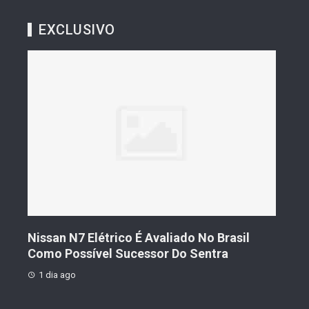
EXCLUSIVO
s De
Nissan N7 Elétrico É Avaliado No Brasil
Gee
o
Como Possível Sucessor Do Sentra
Ven
1 dia ago
1 d