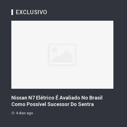
EXCLUSIVO
s De
Nissan N7 Elétrico É Avaliado No Brasil
Gee
o
Como Possível Sucessor Do Sentra
Ven
4 dias ago
4 d