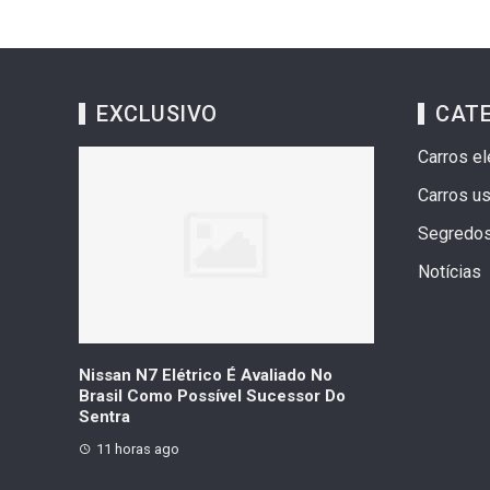
EXCLUSIVO
CAT
Carros el
Carros u
Segredo
Notícias
ica Com
Nissan N7 Elétrico É Avaliado No
Geely Celebr
idos Em
Brasil Como Possível Sucessor Do
Vendas Que Ul
Sentra
Veículos
11 horas ago
11 horas ago