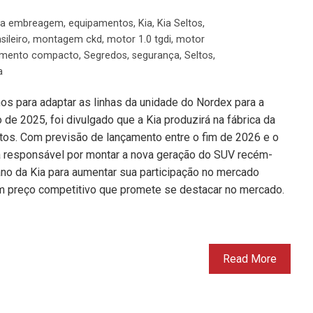
la embreagem
,
equipamentos
,
Kia
,
Kia Seltos
,
ileiro
,
montagem ckd
,
motor 1.0 tgdi
,
motor
mento compacto
,
Segredos
,
segurança
,
Seltos
,
a
os para adaptar as linhas da unidade do Nordex para a
de 2025, foi divulgado que a Kia produzirá na fábrica da
os. Com previsão de lançamento entre o fim de 2026 e o
rá responsável por montar a nova geração do SUV recém-
ano da Kia para aumentar sua participação no mercado
m preço competitivo que promete se destacar no mercado.
Read More