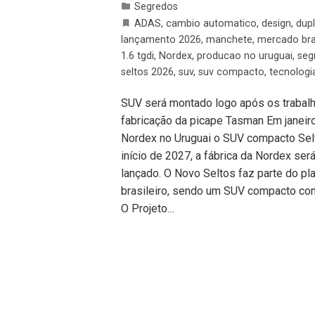
Segredos
ADAS
,
cambio automatico
,
design
,
dup
lançamento 2026
,
manchete
,
mercado bras
1.6 tgdi
,
Nordex
,
producao no uruguai
,
seg
seltos 2026
,
suv
,
suv compacto
,
tecnologi
SUV será montado logo após os trabalh
fabricação da picape Tasman Em janeiro 
Nordex no Uruguai o SUV compacto Selt
início de 2027, a fábrica da Nordex se
lançado. O Novo Seltos faz parte do pl
brasileiro, sendo um SUV compacto co
O Projeto…