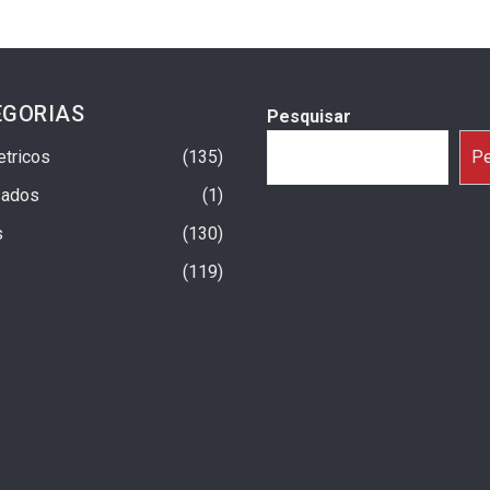
EGORIAS
Pesquisar
etricos
135
Pe
sados
1
s
130
119
a Um Ano No Brasil Com
Fiat Argo X 2027: Início Da Produção
trapassam 25 Mil
Previsto Para Setembro
11 horas ago