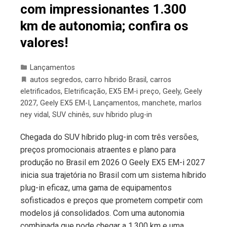
com impressionantes 1.300
km de autonomia; confira os
valores!
Lançamentos
autos segredos
,
carro híbrido Brasil
,
carros
eletrificados
,
Eletrificação
,
EX5 EM-i preço
,
Geely
,
Geely
2027
,
Geely EX5 EM-I
,
Lançamentos
,
manchete
,
marlos
ney vidal
,
SUV chinês
,
suv híbrido plug-in
Chegada do SUV híbrido plug-in com três versões,
preços promocionais atraentes e plano para
produção no Brasil em 2026 O Geely EX5 EM-i 2027
inicia sua trajetória no Brasil com um sistema híbrido
plug-in eficaz, uma gama de equipamentos
sofisticados e preços que prometem competir com
modelos já consolidados. Com uma autonomia
combinada que pode chegar a 1.300 km e uma