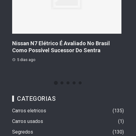
s De
Nissan N7 Elétrico É Avaliado No Brasil
Gee
o
Como Possível Sucessor Do Sentra
Ven
5 dias ago
5 d
CATEGORIAS
Carros eletricos
135
Carros usados
1
Segredos
130