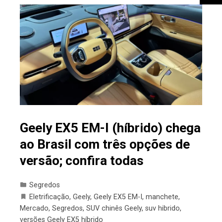
Geely EX5 EM-I (híbrido) chega
ao Brasil com três opções de
versão; confira todas
Segredos
Eletrificação
,
Geely
,
Geely EX5 EM-I
,
manchete
,
Mercado
,
Segredos
,
SUV chinês Geely
,
suv hibrido
,
versões Geely EX5 híbrido