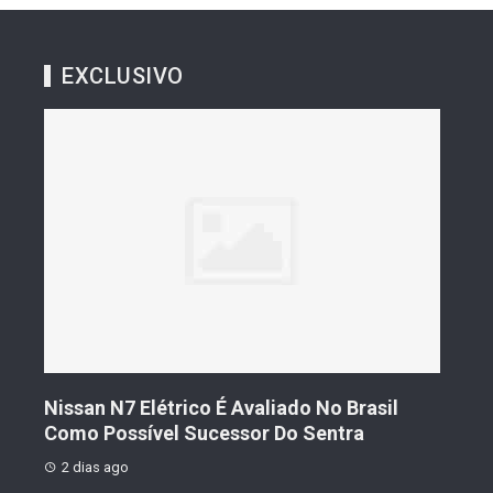
EXCLUSIVO
No Brasil
Geely Celebra Um Ano No Brasil Com
entra
Vendas Que Ultrapassam 25 Mil Veícul
2 dias ago