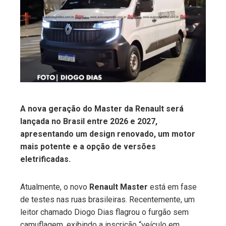
ter
edIn
erest
mbleupon
A nova geração do Master da Renault será
lançada no Brasil entre 2026 e 2027,
l
apresentando um design renovado, um motor
mais potente e a opção de versões
eletrificadas.
Atualmente, o novo
Renault Master
está em fase
de testes nas ruas brasileiras. Recentemente, um
leitor chamado Diogo Dias flagrou o furgão sem
camuflagem, exibindo a inscrição “veículo em