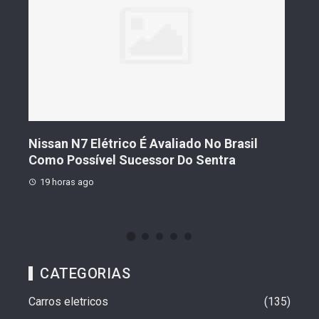
s De
Nissan N7 Elétrico É Avaliado No Brasil
Gee
o
Como Possível Sucessor Do Sentra
Ven
19 horas ago
19 
CATEGORIAS
Carros eletricos
135