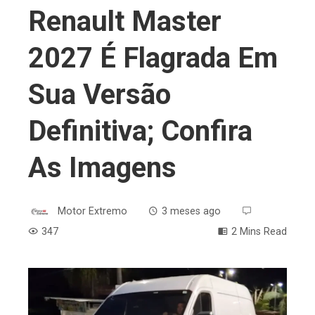
Renault Master
2027 É Flagrada Em
Sua Versão
Definitiva; Confira
As Imagens
Motor Extremo
3 meses ago
347
2 Mins Read
ebook