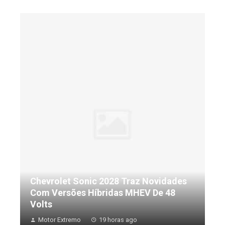
Chevrolet Sonic 2028 Traz Novidades
Com Versões Híbridas MHEV De 48
Volts
Motor Extremo
19 horas ago