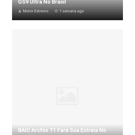
GS9 Ultra No Brasil
Motor Extremo
1 semana ago
BAIC Arcfox T1 Fará Sua Estreia No