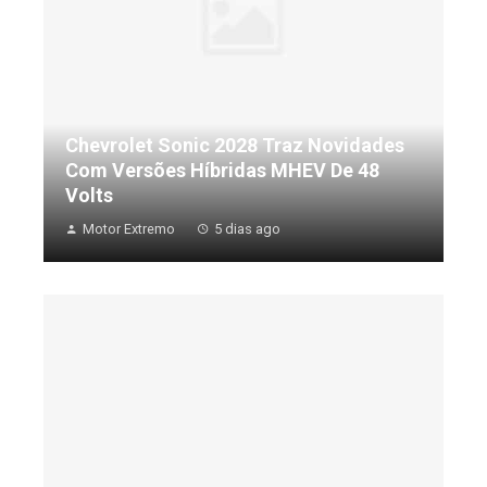
Chevrolet Sonic 2028 Traz Novidades
Com Versões Híbridas MHEV De 48
Volts
Motor Extremo
5 dias ago