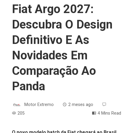
Fiat Argo 2027:
Descubra O Design
Definitivo E As
Novidades Em
Comparação Ao
Panda
Motor Extremo
2 meses ago
205
4 Mins Read
O novo modelo hatch da Fiat chegará ao Brasil