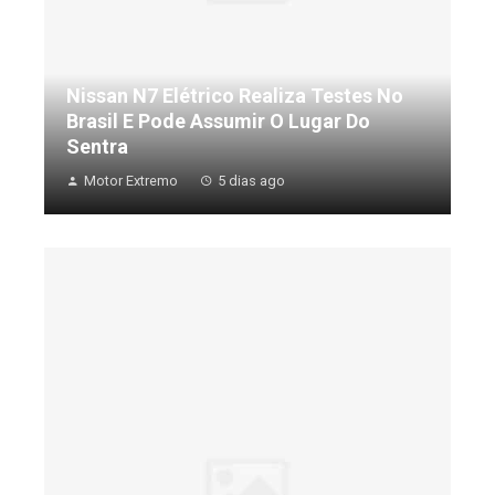
Nissan N7 Elétrico Realiza Testes No
Brasil E Pode Assumir O Lugar Do
Sentra
Motor Extremo
5 dias ago