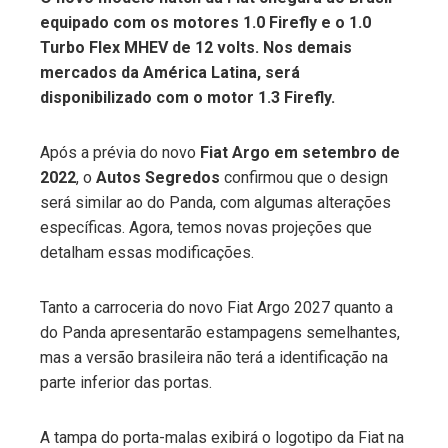
equipado com os motores 1.0 Firefly e o 1.0
ebook
Turbo Flex MHEV de 12 volts. Nos demais
mercados da América Latina, será
ter
disponibilizado com o motor 1.3 Firefly.
edIn
Após a prévia do novo
Fiat Argo em setembro de
2022
, o
Autos Segredos
confirmou que o design
erest
será similar ao do Panda, com algumas alterações
específicas. Agora, temos novas projeções que
mbleupon
detalham essas modificações.
l
Tanto a carroceria do novo Fiat Argo 2027 quanto a
do Panda apresentarão estampagens semelhantes,
mas a versão brasileira não terá a identificação na
parte inferior das portas.
A tampa do porta-malas exibirá o logotipo da Fiat na