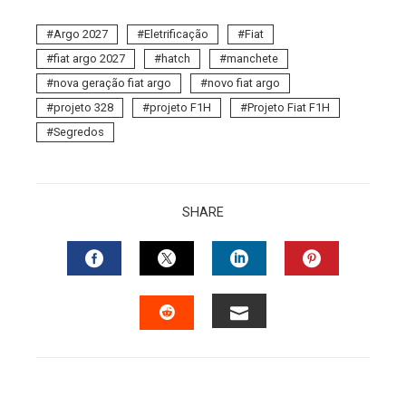
Argo 2027
Eletrificação
Fiat
fiat argo 2027
hatch
manchete
nova geração fiat argo
novo fiat argo
projeto 328
projeto F1H
Projeto Fiat F1H
Segredos
SHARE
FACEBOOK
TWITTER
LINKEDIN
PINTERES
EMAIL
STUMBLEUPON